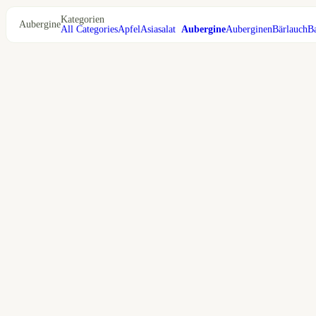
Kategorien
Aubergine
All Categories
Apfel
Asiasalat
Aubergine
Auberginen
Bärlauch
B