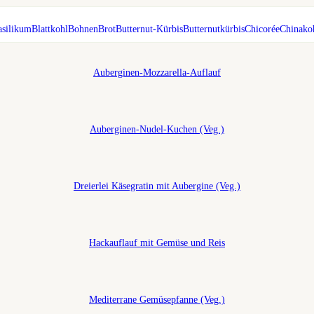
asilikum
Blattkohl
Bohnen
Brot
Butternut-Kürbis
Butternutkürbis
Chicorée
Chinako
Auberginen-Mozzarella-Auflauf
Auberginen-Nudel-Kuchen (Veg.)
Dreierlei Käsegratin mit Aubergine (Veg.)
Hackauflauf mit Gemüse und Reis
Mediterrane Gemüsepfanne (Veg.)