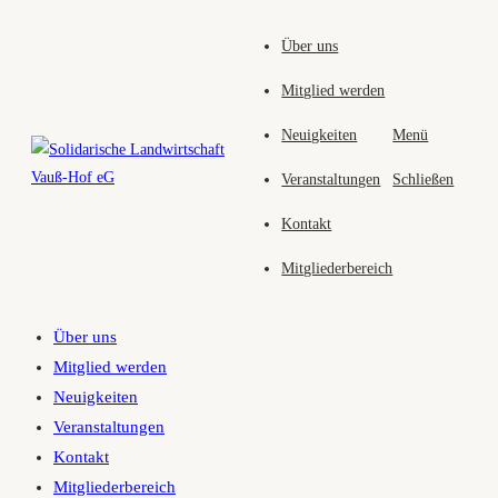
Zum
Über uns
Inhalt
springen
Mitglied werden
Neuigkeiten
Menü
Veranstaltungen
Schließen
Kontakt
Mitgliederbereich
Über uns
Mitglied werden
Neuigkeiten
Veranstaltungen
Kontakt
Mitgliederbereich