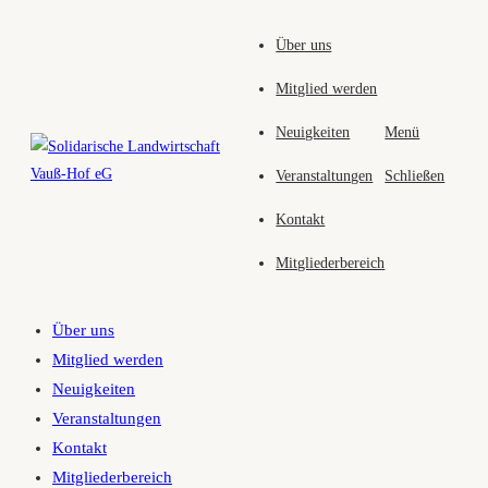
Zum
Über uns
Inhalt
springen
Mitglied werden
Neuigkeiten
Menü
Veranstaltungen
Schließen
Kontakt
Mitgliederbereich
Über uns
Mitglied werden
Neuigkeiten
Veranstaltungen
Kontakt
Mitgliederbereich