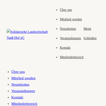
Zum
Über uns
Inhalt
springen
Mitglied werden
Neuigkeiten
Menü
Veranstaltungen
Schließen
Kontakt
Mitgliederbereich
Über uns
Mitglied werden
Neuigkeiten
Veranstaltungen
Kontakt
Mitgliederbereich