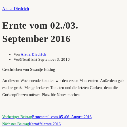
Alena Diedrich
Ernte vom 02./03.
September 2016
Von
Alena Diedrich
Veröffentlicht
September 3, 2016
Geschrieben von Swantje Büsing
An diesem Wochenende konnten wir den ersten Mais ernten. Außerdem gab
es eine große Menge leckerer Tomaten und die letzten Gurken, denn die
Gurkenpflanzen müssen Platz für Neues machen.
Weitere
Vorheriger Beitrag
Ernteanteil vom 05./06. August 2016
Artikel
Nächster Beitrag
Kartoffelernte 2016