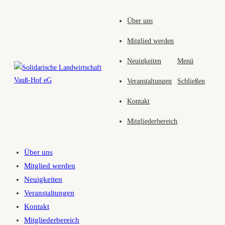
Zum
Über uns
Inhalt
springen
Mitglied werden
Neuigkeiten
Menü
Veranstaltungen
Schließen
Kontakt
Mitgliederbereich
Über uns
Mitglied werden
Neuigkeiten
Veranstaltungen
Kontakt
Mitgliederbereich