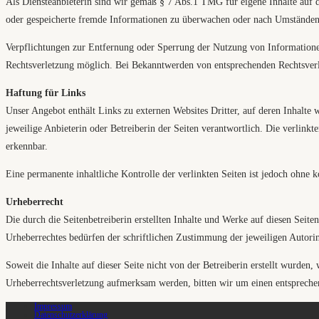
Als Diensteanbieterin sind wir gemäß § 7 Abs.1 TMG für eigene Inhalte auf d
oder gespeicherte fremde Informationen zu überwachen oder nach Umständen z
Verpflichtungen zur Entfernung oder Sperrung der Nutzung von Informationen
Rechtsverletzung möglich. Bei Bekanntwerden von entsprechenden Rechtsverl
Haftung für Links
Unser Angebot enthält Links zu externen Websites Dritter, auf deren Inhalte 
jeweilige Anbieterin oder Betreiberin der Seiten verantwortlich. Die verlin
erkennbar.
Eine permanente inhaltliche Kontrolle der verlinkten Seiten ist jedoch ohn
Urheberrecht
Die durch die Seitenbetreiberin erstellten Inhalte und Werke auf diesen Seit
Urheberrechtes bedürfen der schriftlichen Zustimmung der jeweiligen Autorin
Soweit die Inhalte auf dieser Seite nicht von der Betreiberin erstellt wurden,
Urheberrechtsverletzung aufmerksam werden, bitten wir um einen entspreche
Impressum
Datenschutzerklärung