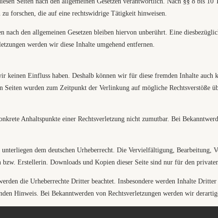
iesen Seiten nach den allgemeinen Gesetzen verantwortlich. Nach §§ 8 bis 10 TM
u forschen, die auf eine rechtswidrige Tätigkeit hinweisen.
 nach den allgemeinen Gesetzen bleiben hiervon unberührt. Eine diesbezüglich
etzungen werden wir diese Inhalte umgehend entfernen.
wir keinen Einfluss haben. Deshalb können wir für diese fremden Inhalte auch k
kten Seiten wurden zum Zeitpunkt der Verlinkung auf mögliche Rechtsverstöße ü
e konkrete Anhaltspunkte einer Rechtsverletzung nicht zumutbar. Bei Bekanntwe
en unterliegen dem deutschen Urheberrecht. Die Vervielfältigung, Bearbeitung,
 bzw. Erstellerin. Downloads und Kopien dieser Seite sind nur für den private
 werden die Urheberrechte Dritter beachtet. Insbesondere werden Inhalte Dritter
nden Hinweis. Bei Bekanntwerden von Rechtsverletzungen werden wir derartig