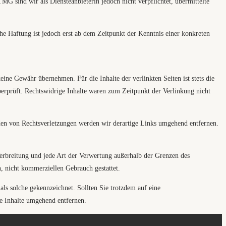
G sind wir als Diensteanbieterin jedoch nicht verpflichtet, übermittelte
e Haftung ist jedoch erst ab dem Zeitpunkt der Kenntnis einer konkreten
eine Gewähr übernehmen. Für die Inhalte der verlinkten Seiten ist stets die
berprüft. Rechtswidrige Inhalte waren zum Zeitpunkt der Verlinkung nicht
rden von Rechtsverletzungen werden wir derartige Links umgehend entfernen.
 Verbreitung und jede Art der Verwertung außerhalb der Grenzen des
n, nicht kommerziellen Gebrauch gestattet.
 als solche gekennzeichnet. Sollten Sie trotzdem auf eine
e Inhalte umgehend entfernen.