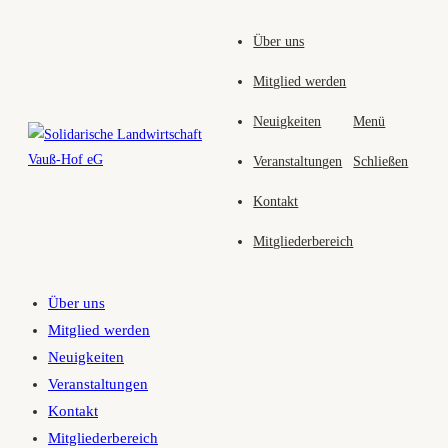
Zum
Über uns
Inhalt
springen
Mitglied werden
Neuigkeiten
Menü
Veranstaltungen
Schließen
Kontakt
Mitgliederbereich
Über uns
Mitglied werden
Neuigkeiten
Veranstaltungen
Kontakt
Mitgliederbereich