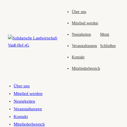
Zum
Über uns
Inhalt
springen
Mitglied werden
Neuigkeiten
Menü
Veranstaltungen
Schließen
Kontakt
Mitgliederbereich
Über uns
Mitglied werden
Neuigkeiten
Veranstaltungen
Kontakt
Mitgliederbereich