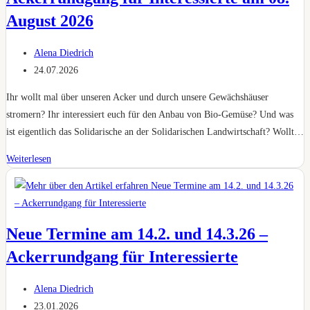
August 2026
Beitrags-
Alena Diedrich
Autor:
Beitrag
24.07.2026
veröffentlicht:
Ihr wollt mal über unseren Acker und durch unsere Gewächshäuser
stromern? Ihr interessiert euch für den Anbau von Bio-Gemüse? Und was
ist eigentlich das Solidarische an der Solidarischen Landwirtschaft? Wollt…
Ackerrundgang
Weiterlesen
für
Interessierte
am
08.
Neue Termine am 14.2. und 14.3.26 –
August
Ackerrundgang für Interessierte
2026
Beitrags-
Alena Diedrich
Autor:
Beitrag
23.01.2026