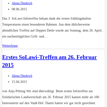
Beitrags-
Alena Diedrich
Autor:
Beitrag
08.06.2015
veröffentlicht:
Das 3. SoLawi-Infotreffen bekam dank der ersten frühlingshaften
Temperaturen einen besonderen Rahmen: Aus dem üblicherweise
abendlichen Treffen auf Deppen Deele wurde am Sonntag, dem 26. April,
ein nachmittägliches Grill- und…
Frühlingstreffen
Weiterlesen
auf
Erstes SoLawi-Treffen am 26. Februar
der
Wusel-
2015
Wiese
Beitrags-
Alena Diedrich
Autor:
Beitrag
15.04.2015
veröffentlicht:
von Anja Pötting Wir sind überwältigt. Beim ersten Infotreffen zur
Solidarischen Landwirtschaft am 26. Februar 2015 kamen mehr als 100
Interessierte auf den Vauß-Hof. Damit hatten wir gar nicht gerechnet.