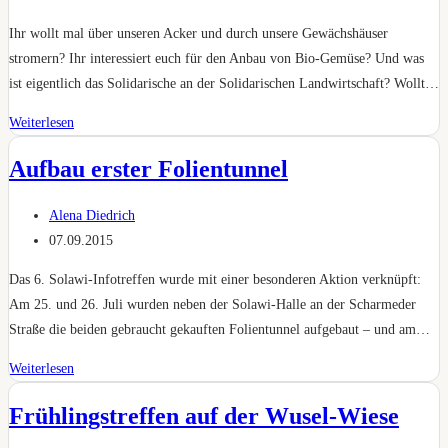
veröffentlicht:
Ihr wollt mal über unseren Acker und durch unsere Gewächshäuser
stromern? Ihr interessiert euch für den Anbau von Bio-Gemüse? Und was
ist eigentlich das Solidarische an der Solidarischen Landwirtschaft? Wollt…
Neue
Weiterlesen
Termine
Aufbau erster Folientunnel
am
14.2.
Beitrags-
Alena Diedrich
und
Autor:
Beitrag
07.09.2015
14.3.26
veröffentlicht:
–
Das 6. Solawi-Infotreffen wurde mit einer besonderen Aktion verknüpft:
Ackerrundgang
Am 25. und 26. Juli wurden neben der Solawi-Halle an der Scharmeder
für
Straße die beiden gebraucht gekauften Folientunnel aufgebaut – und am…
Interessierte
Aufbau
Weiterlesen
erster
Frühlingstreffen auf der Wusel-Wiese
Folientunnel