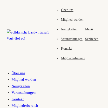
Zum
Über uns
Inhalt
springen
Mitglied werden
Neuigkeiten
Menü
Veranstaltungen
Schließen
Kontakt
Mitgliederbereich
Über uns
Mitglied werden
Neuigkeiten
Veranstaltungen
Kontakt
Mitgliederbereich