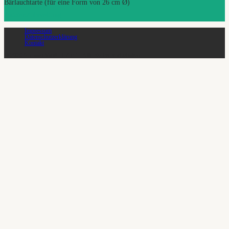
Bärlauchtarte (für eine Form von 26 cm Ø)
Zutaten
Zubereitung
Impressum
Datenschutzerklärung
Kontakt
© 2026 SoLawi Vauß-Hof eG - Alle Rechte vorbehalten.