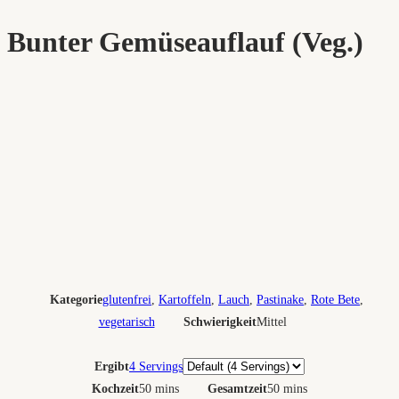
Bunter Gemüseauflauf (Veg.)
Kategorie
glutenfrei
,
Kartoffeln
,
Lauch
,
Pastinake
,
Rote Bete
,
vegetarisch
Schwierigkeit
Mittel
Portionen
Ergibt
4 Servings
Kochzeit
50 mins
Gesamtzeit
50 mins