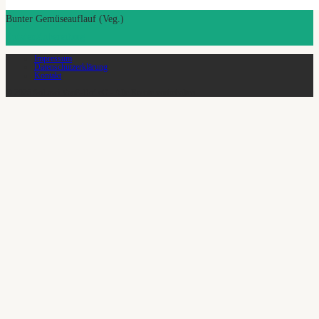
Bunter Gemüseauflauf (Veg.)
Zutaten
Zubereitung
Impressum
Datenschutzerklärung
Kontakt
© 2026 SoLawi Vauß-Hof eG - Alle Rechte vorbehalten.