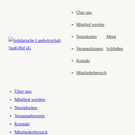
Zum
Über uns
Inhalt
springen
Mitglied werden
Neuigkeiten
Menü
Veranstaltungen
Schließen
Kontakt
Mitgliederbereich
Über uns
Mitglied werden
Neuigkeiten
Veranstaltungen
Kontakt
Mitgliederbereich