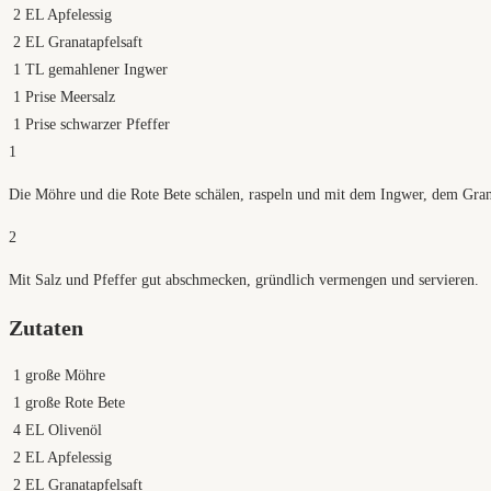
2
EL Apfelessig
2
EL Granatapfelsaft
1
TL gemahlener Ingwer
1
Prise Meersalz
1
Prise schwarzer Pfeffer
1
Die Möhre und die Rote Bete schälen, raspeln und mit dem Ingwer, dem Grana
2
Mit Salz und Pfeffer gut abschmecken, gründlich vermengen und servieren.
Zutaten
1
große Möhre
1
große Rote Bete
4
EL Olivenöl
2
EL Apfelessig
2
EL Granatapfelsaft