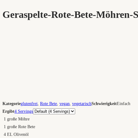
Geraspelte-Rote-Bete-Möhren-Sa
Kategorie
glutenfrei
,
Rote Bete
,
vegan
,
vegetarisch
Schwierigkeit
Einfach
Portionen
Ergibt
4 Servings
1
große Möhre
1
große Rote Bete
4
EL Olivenöl