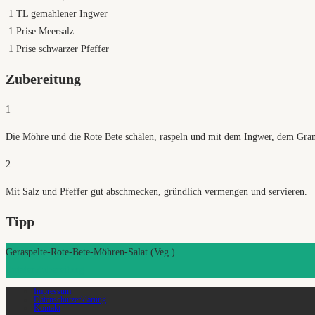
1
TL gemahlener Ingwer
1
Prise Meersalz
1
Prise schwarzer Pfeffer
Zubereitung
1
Die Möhre und die Rote Bete schälen, raspeln und mit dem Ingwer, dem Grana
2
Mit Salz und Pfeffer gut abschmecken, gründlich vermengen und servieren.
Tipp
Geraspelte-Rote-Bete-Möhren-Salat (Veg.)
Zutaten
Zubereitung
Impressum
Datenschutzerklärung
Kontakt