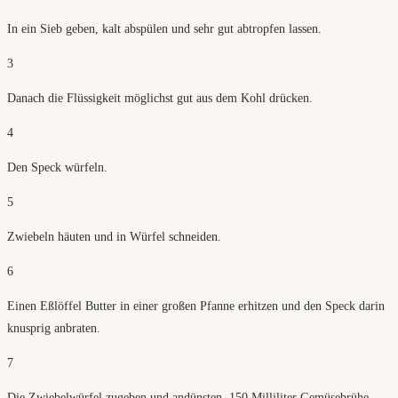
In ein Sieb geben, kalt abspülen und sehr gut abtropfen lassen.
3
Danach die Flüssigkeit möglichst gut aus dem Kohl drücken.
4
Den Speck würfeln.
5
Zwiebeln häuten und in Würfel schneiden.
6
Einen Eßlöffel Butter in einer großen Pfanne erhitzen und den Speck darin
knusprig anbraten.
7
Die Zwiebelwürfel zugeben und andünsten. 150 Milliliter Gemüsebrühe,