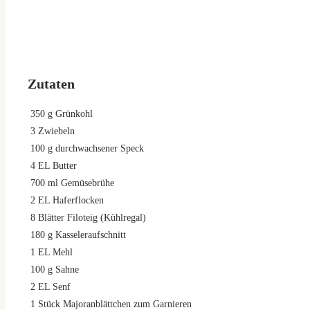
Zutaten
350
g
Grünkohl
3
Zwiebeln
100
g
durchwachsener Speck
4
EL Butter
700
ml
Gemüsebrühe
2
EL Haferflocken
8
Blätter Filoteig (Kühlregal)
180
g
Kasseleraufschnitt
1
EL Mehl
100
g
Sahne
2
EL Senf
1
Stück Majoranblättchen zum Garnieren