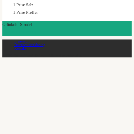
1
Prise Salz
1
Prise Pfeffer
Grünkohl-Strudel
Zutaten
Zubereitung
Impressum
Datenschutzerklärung
Kontakt
© 2026 SoLawi Vauß-Hof eG - Alle Rechte vorbehalten.