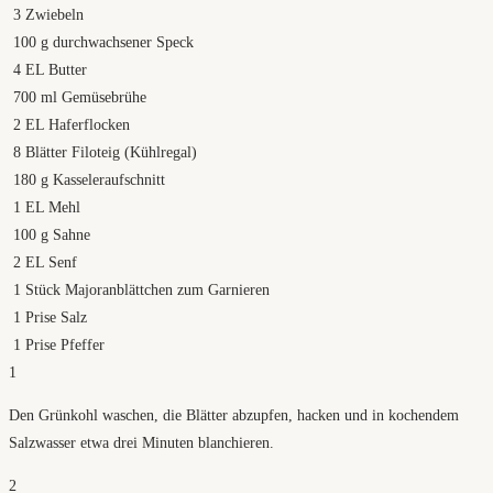
3
Zwiebeln
100
g
durchwachsener Speck
4
EL Butter
700
ml
Gemüsebrühe
2
EL Haferflocken
8
Blätter Filoteig (Kühlregal)
180
g
Kasseleraufschnitt
1
EL Mehl
100
g
Sahne
2
EL Senf
1
Stück Majoranblättchen zum Garnieren
1
Prise Salz
1
Prise Pfeffer
1
Den Grünkohl waschen, die Blätter abzupfen, hacken und in kochendem
Salzwasser etwa drei Minuten blanchieren.
2