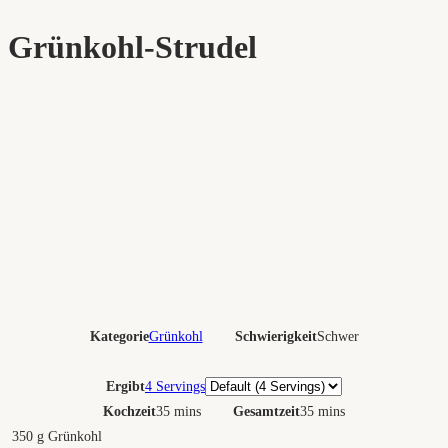
Grünkohl-Strudel
Kategorie
Grünkohl
Schwierigkeit
Schwer
Portionen
Ergibt
4 Servings
Kochzeit
35 mins
Gesamtzeit
35 mins
350
g
Grünkohl