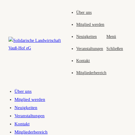
Zum
Über uns
Inhalt
springen
Mitglied werden
Neuigkeiten
Menü
Veranstaltungen
Schließen
Kontakt
Mitgliederbereich
Über uns
Mitglied werden
Neuigkeiten
Veranstaltungen
Kontakt
Mitgliederbereich