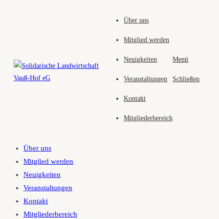
Zum
Über uns
Inhalt
springen
Mitglied werden
Neuigkeiten
Menü
Veranstaltungen
Schließen
Kontakt
Mitgliederbereich
Über uns
Mitglied werden
Neuigkeiten
Veranstaltungen
Kontakt
Mitgliederbereich