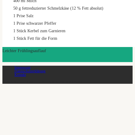
400
ml
Milch
50
g
fettreduzierter Schmelzkäse (12 % Fett absolut)
1
Prise Salz
1
Prise schwarzer Pfeffer
1
Stück Kerbel zum Garnieren
1
Stück Fett für die Form
Leichter Frühlingsauflauf
Zutaten
Zubereitung
Impressum
Datenschutzerklärung
Kontakt
© 2026 SoLawi Vauß-Hof eG - Alle Rechte vorbehalten.