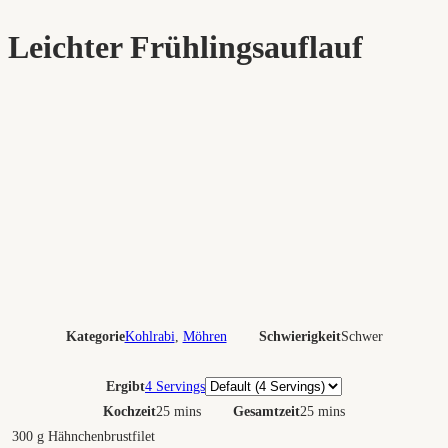
Leichter Frühlingsauflauf
Kategorie
Kohlrabi
,
Möhren
Schwierigkeit
Schwer
Portionen
Ergibt
4 Servings
Kochzeit
25 mins
Gesamtzeit
25 mins
300
g
Hähnchenbrustfilet