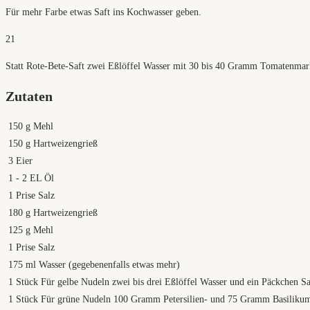
Für mehr Farbe etwas Saft ins Kochwasser geben.
21
Statt Rote-Bete-Saft zwei Eßlöffel Wasser mit 30 bis 40 Gramm Tomatenmark
Zutaten
150
g
Mehl
150
g
Hartweizengrieß
3
Eier
1
- 2 EL Öl
1
Prise Salz
180
g
Hartweizengrieß
125
g
Mehl
1
Prise Salz
175
ml
Wasser (gegebenenfalls etwas mehr)
1
Stück Für gelbe Nudeln zwei bis drei Eßlöffel Wasser und ein Päckchen S
1
Stück Für grüne Nudeln 100 Gramm Petersilien- und 75 Gramm Basilikumb