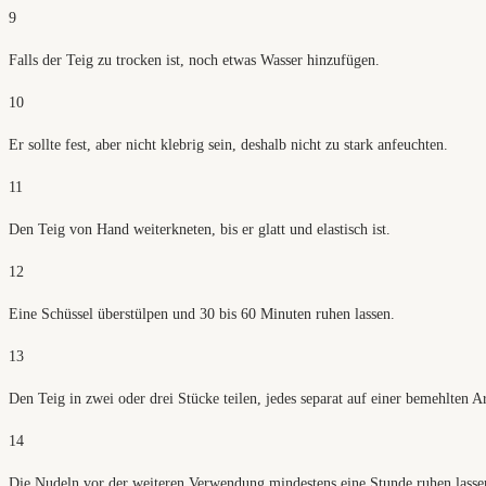
9
Falls der Teig zu trocken ist, noch etwas Wasser hinzufügen.
10
Er sollte fest, aber nicht klebrig sein, deshalb nicht zu stark anfeuchten.
11
Den Teig von Hand weiterkneten, bis er glatt und elastisch ist.
12
Eine Schüssel überstülpen und 30 bis 60 Minuten ruhen lassen.
13
Den Teig in zwei oder drei Stücke teilen, jedes separat auf einer bemehlten 
14
Die Nudeln vor der weiteren Verwendung mindestens eine Stunde ruhen lasse