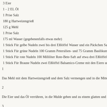
3
Eier
1
- 2 EL Öl
1
Prise Salz
180
g
Hartweizengrieß
125
g
Mehl
1
Prise Salz
175
ml
Wasser (gegebenenfalls etwas mehr)
1
Stück Für gelbe Nudeln zwei bis drei Eßlöffel Wasser und ein Päckchen S
1
Stück Für grüne Nudeln 100 Gramm Petersilien- und 75 Gramm Basilikumb
1
Stück Für rote Nudeln 100 Milliliter Rote-Bete-Saft auf etwa drei Eßlöffel
1
Stück Für Braune Nudeln zwei Eßlöffel Balsamico-Creme mit den Eiern u
1
Das Mehl mit dem Hartweizengrieß und dem Salz vermengen und in die Mitt
2
Die Eier und das Öl verrühren, in die Mulde geben und zu einem glatten und 
3