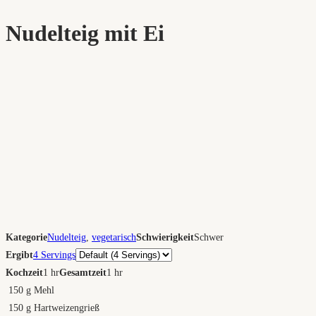
Nudelteig mit Ei
Kategorie
Nudelteig
,
vegetarisch
Schwierigkeit
Schwer
Portionen
Ergibt
4 Servings
Kochzeit
1 hr
Gesamtzeit
1 hr
150
g
Mehl
150
g
Hartweizengrieß