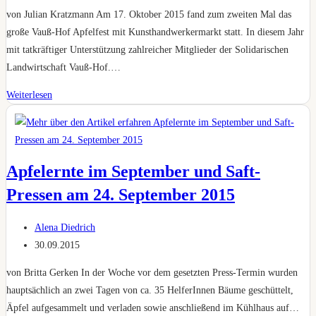
veröffentlicht:
von Julian Kratzmann Am 17. Oktober 2015 fand zum zweiten Mal das
große Vauß-Hof Apfelfest mit Kunsthandwerkermarkt statt. In diesem Jahr
mit tatkräftiger Unterstützung zahlreicher Mitglieder der Solidarischen
Landwirtschaft Vauß-Hof.…
Apfelfest
Weiterlesen
auf
dem
Vauß-
Hof
Apfelernte im September und Saft-
Pressen am 24. September 2015
Beitrags-
Alena Diedrich
Autor:
Beitrag
30.09.2015
veröffentlicht:
von Britta Gerken In der Woche vor dem gesetzten Press-Termin wurden
hauptsächlich an zwei Tagen von ca. 35 HelferInnen Bäume geschüttelt,
Äpfel aufgesammelt und verladen sowie anschließend im Kühlhaus auf…