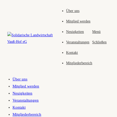
Zum
Über uns
Inhalt
springen
Mitglied werden
Neuigkeiten
Menü
Veranstaltungen
Schließen
Kontakt
Mitgliederbereich
Über uns
Mitglied werden
Neuigkeiten
Veranstaltungen
Kontakt
Mitgliederbereich