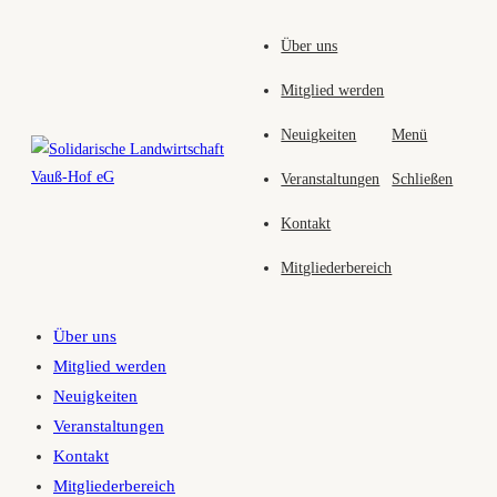
Zum
Über uns
Inhalt
springen
Mitglied werden
Neuigkeiten
Menü
Veranstaltungen
Schließen
Kontakt
Mitgliederbereich
Über uns
Mitglied werden
Neuigkeiten
Veranstaltungen
Kontakt
Mitgliederbereich