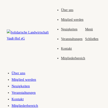
Zum
Über uns
Inhalt
springen
Mitglied werden
Neuigkeiten
Menü
Veranstaltungen
Schließen
Kontakt
Mitgliederbereich
Über uns
Mitglied werden
Neuigkeiten
Veranstaltungen
Kontakt
Mitgliederbereich