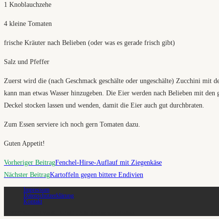
1 Knoblauchzehe
4 kleine Tomaten
frische Kräuter nach Belieben (oder was es gerade frisch gibt)
Salz und Pfeffer
Zuerst wird die (nach Geschmack geschälte oder ungeschälte) Zucchini mit de
kann man etwas Wasser hinzugeben. Die Eier werden nach Belieben mit den g
Deckel stocken lassen und wenden, damit die Eier auch gut durchbraten.
Zum Essen serviere ich noch gern Tomaten dazu.
Guten Appetit!
Weitere
Vorheriger Beitrag
Fenchel-Hirse-Auflauf mit Ziegenkäse
Artikel
Nächster Beitrag
Kartoffeln gegen bittere Endivien
ansehen
Impressum
Datenschutzerklärung
Kontakt
© 2026 SoLawi Vauß-Hof eG - Alle Rechte vorbehalten.