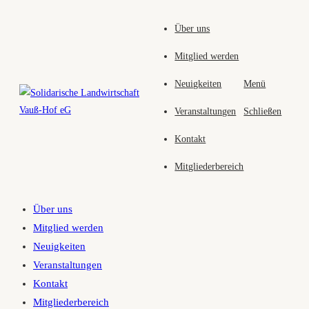
Zum
Über uns
Inhalt
springen
Mitglied werden
Neuigkeiten
Menü
Veranstaltungen
Schließen
Kontakt
Mitgliederbereich
Über uns
Mitglied werden
Neuigkeiten
Veranstaltungen
Kontakt
Mitgliederbereich