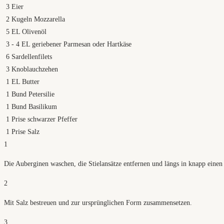
3
Eier
2
Kugeln Mozzarella
5
EL Olivenöl
3
- 4 EL geriebener Parmesan oder Hartkäse
6
Sardellenfilets
3
Knoblauchzehen
1
EL Butter
1
Bund Petersilie
1
Bund Basilikum
1
Prise schwarzer Pfeffer
1
Prise Salz
1
Die Auberginen waschen, die Stielansätze entfernen und längs in knapp einen
2
Mit Salz bestreuen und zur ursprünglichen Form zusammensetzen.
3