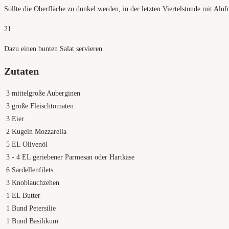
Sollte die Oberfläche zu dunkel werden, in der letzten Viertelstunde mit Aluf
21
Dazu einen bunten Salat servieren.
Zutaten
3
mittelgroße Auberginen
3
große Fleischtomaten
3
Eier
2
Kugeln Mozzarella
5
EL Olivenöl
3
- 4 EL geriebener Parmesan oder Hartkäse
6
Sardellenfilets
3
Knoblauchzehen
1
EL Butter
1
Bund Petersilie
1
Bund Basilikum