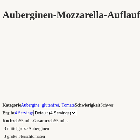
Auberginen-Mozzarella-Auflau
Kategorie
Aubergine
,
glutenfrei
,
Tomate
Schwierigkeit
Schwer
Portionen
Ergibt
4 Servings
Kochzeit
55 mins
Gesamtzeit
55 mins
3
mittelgroße Auberginen
3
große Fleischtomaten