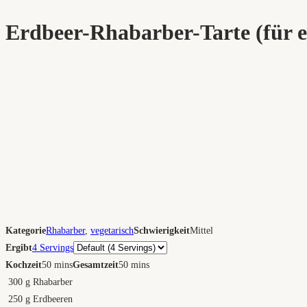
Erdbeer-Rhabarber-Tarte (für 
Kategorie
Rhabarber
,
vegetarisch
Schwierigkeit
Mittel
Portionen
Ergibt
4 Servings
Kochzeit
50 mins
Gesamtzeit
50 mins
300
g
Rhabarber
250
g
Erdbeeren