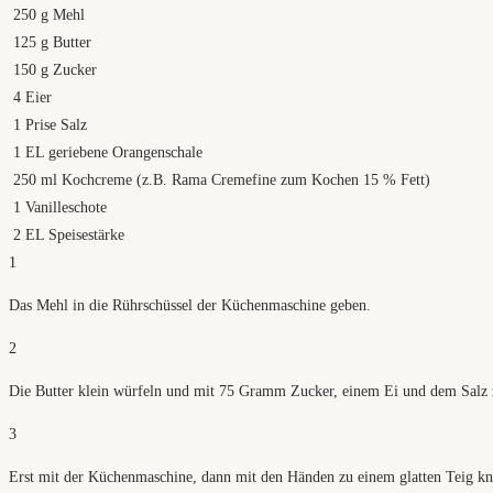
250
g
Mehl
125
g
Butter
150
g
Zucker
4
Eier
1
Prise Salz
1
EL geriebene Orangenschale
250
ml
Kochcreme (z.B. Rama Cremefine zum Kochen 15 % Fett)
1
Vanilleschote
2
EL Speisestärke
1
Das Mehl in die Rührschüssel der Küchenmaschine geben.
2
Die Butter klein würfeln und mit 75 Gramm Zucker, einem Ei und dem Salz
3
Erst mit der Küchenmaschine, dann mit den Händen zu einem glatten Teig kn