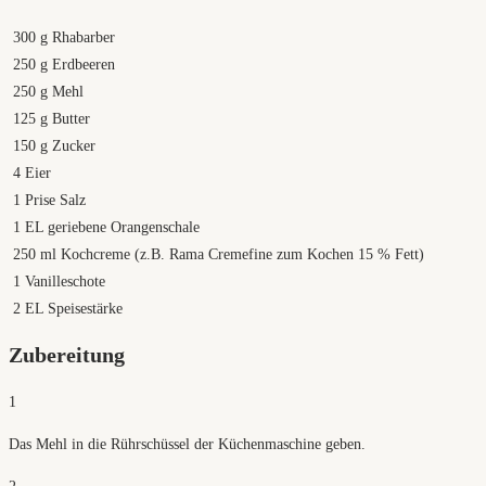
300
g
Rhabarber
250
g
Erdbeeren
250
g
Mehl
125
g
Butter
150
g
Zucker
4
Eier
1
Prise Salz
1
EL geriebene Orangenschale
250
ml
Kochcreme (z.B. Rama Cremefine zum Kochen 15 % Fett)
1
Vanilleschote
2
EL Speisestärke
Zubereitung
1
Das Mehl in die Rührschüssel der Küchenmaschine geben.