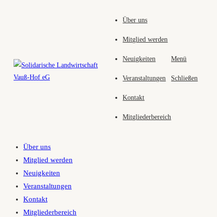
Zum
Über uns
Inhalt
springen
Mitglied werden
Neuigkeiten
Menü
Veranstaltungen
Schließen
Kontakt
Mitgliederbereich
Über uns
Mitglied werden
Neuigkeiten
Veranstaltungen
Kontakt
Mitgliederbereich