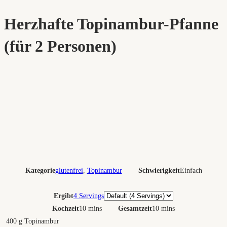
Herzhafte Topinambur-Pfanne
(für 2 Personen)
Kategorie
glutenfrei
,
Topinambur
Schwierigkeit
Einfach
Portionen
Ergibt
4 Servings
Kochzeit
10 mins
Gesamtzeit
10 mins
400
g
Topinambur