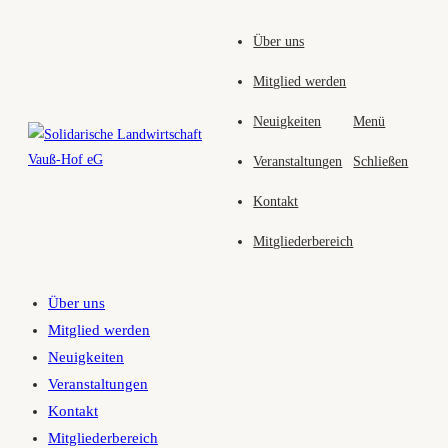
Zum
Über uns
Inhalt
springen
Mitglied werden
Neuigkeiten
Menü
Veranstaltungen
Schließen
Kontakt
Mitgliederbereich
Über uns
Mitglied werden
Neuigkeiten
Veranstaltungen
Kontakt
Mitgliederbereich