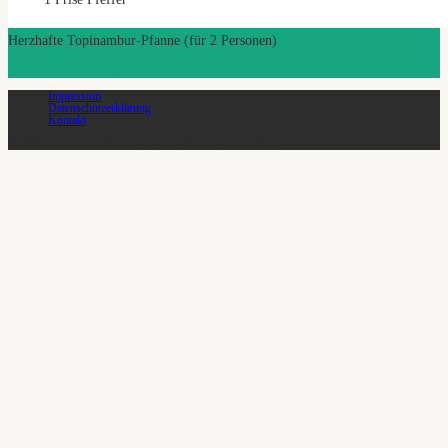
Herzhafte Topinambur-Pfanne (für 2 Personen)
Zutaten
Zubereitung
Impressum
Datenschutzerklärung
Kontakt
© 2026 SoLawi Vauß-Hof eG - Alle Rechte vorbehalten.