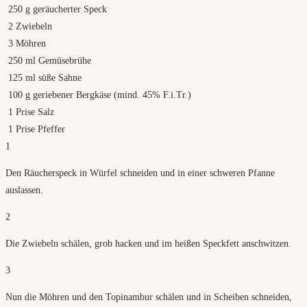
250
g
geräucherter Speck
2
Zwiebeln
3
Möhren
250
ml
Gemüsebrühe
125
ml
süße Sahne
100
g
geriebener Bergkäse (mind. 45% F.i.Tr.)
1
Prise Salz
1
Prise Pfeffer
1
Den Räucherspeck in Würfel schneiden und in einer schweren Pfanne
auslassen.
2
Die Zwiebeln schälen, grob hacken und im heißen Speckfett anschwitzen.
3
Nun die Möhren und den Topinambur schälen und in Scheiben schneiden,