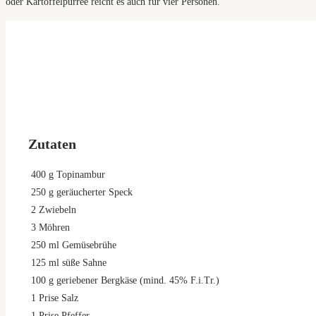
oder Kartoffelpürree reicht es auch für vier Personen.
Zutaten
400
g
Topinambur
250
g
geräucherter Speck
2
Zwiebeln
3
Möhren
250
ml
Gemüsebrühe
125
ml
süße Sahne
100
g
geriebener Bergkäse (mind. 45% F.i.Tr.)
1
Prise Salz
1
Prise Pfeffer