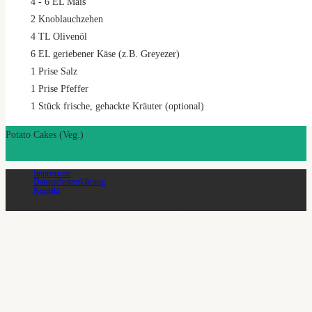
4
- 6 EL Mais
2
Knoblauchzehen
4
TL Olivenöl
6
EL geriebener Käse (z.B. Greyezer)
1
Prise Salz
1
Prise Pfeffer
1
Stück frische, gehackte Kräuter (optional)
Potato Cakes (Veg.)
Zutaten
Zubereitung
Impressum
Datenschutzerklärung
Kontakt
© 2026 SoLawi Vauß-Hof eG - Alle Rechte vorbehalten.