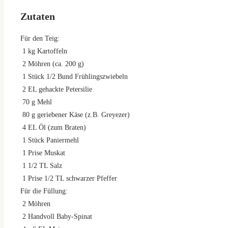
Zutaten
Für den Teig:
1
kg
Kartoffeln
2
Möhren (ca. 200 g)
1
Stück 1/2 Bund Frühlingszwiebeln
2
EL gehackte Petersilie
70
g
Mehl
80
g
geriebener Käse (z.B. Greyezer)
4
EL Öl (zum Braten)
1
Stück Paniermehl
1
Prise Muskat
1
1/2 TL Salz
1
Prise 1/2 TL schwarzer Pfeffer
Für die Füllung:
2
Möhren
2
Handvoll Baby-Spinat