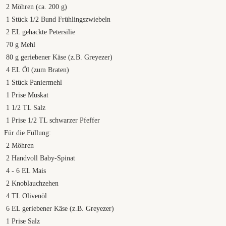
2
Möhren (ca. 200 g)
1
Stück 1/2 Bund Frühlingszwiebeln
2
EL gehackte Petersilie
70
g
Mehl
80
g
geriebener Käse (z.B. Greyezer)
4
EL Öl (zum Braten)
1
Stück Paniermehl
1
Prise Muskat
1
1/2 TL Salz
1
Prise 1/2 TL schwarzer Pfeffer
Für die Füllung:
2
Möhren
2
Handvoll Baby-Spinat
4
- 6 EL Mais
2
Knoblauchzehen
4
TL Olivenöl
6
EL geriebener Käse (z.B. Greyezer)
1
Prise Salz