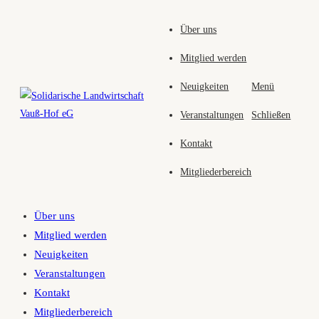
Zum
Über uns
Inhalt
springen
Mitglied werden
Neuigkeiten
Menü
Veranstaltungen
Schließen
Kontakt
Mitgliederbereich
Über uns
Mitglied werden
Neuigkeiten
Veranstaltungen
Kontakt
Mitgliederbereich