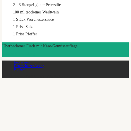
2
- 3 Stengel glatte Petersilie
100
ml
trockener Weißwein
1
Stück Worchestersauce
1
Prise Salz
1
Prise Pfeffer
Überbackener Fisch mit Käse-Gemüseauflage
Zutaten
Zubereitung
Impressum
Datenschutzerklärung
Kontakt
© 2026 SoLawi Vauß-Hof eG - Alle Rechte vorbehalten.