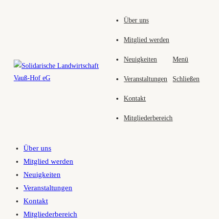
Zum
Über uns
Inhalt
springen
Mitglied werden
Neuigkeiten
Menü
Veranstaltungen
Schließen
Kontakt
Mitgliederbereich
Über uns
Mitglied werden
Neuigkeiten
Veranstaltungen
Kontakt
Mitgliederbereich