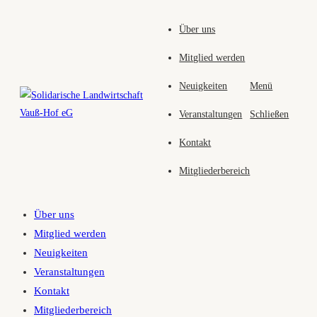
Zum
Über uns
Inhalt
springen
Mitglied werden
Neuigkeiten
Menü
Veranstaltungen
Schließen
Kontakt
Mitgliederbereich
Über uns
Mitglied werden
Neuigkeiten
Veranstaltungen
Kontakt
Mitgliederbereich