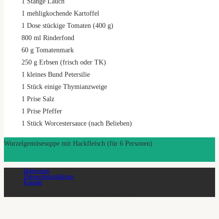
1
Stange Lauch
1
mehligkochende Kartoffel
1
Dose stückige Tomaten (400 g)
800
ml
Rinderfond
60
g
Tomatenmark
250
g
Erbsen (frisch oder TK)
1
kleines Bund Petersilie
1
Stück einige Thymianzweige
1
Prise Salz
1
Prise Pfeffer
1
Stück Worcestersauce (nach Belieben)
Wurzelgemüsesuppe mit Hackfleisch (für 6 Personen)
Zutaten
Zubereitung
Impressum
Datenschutzerklärung
Kontakt
© 2026 SoLawi Vauß-Hof eG - Alle Rechte vorbehalten.