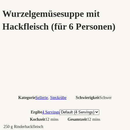
Wurzelgemüsesuppe mit
Hackfleisch (für 6 Personen)
Kategorie
Sellerie
,
Steckrübe
Schwierigkeit
Schwer
Portionen
Ergibt
4 Servings
Kochzeit
12 mins
Gesamtzeit
12 mins
250
g
Rinderhackfleisch