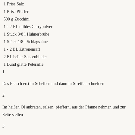
1
Prise Salz
1
Prise Pfeffer
500
g
Zucchini
1
- 2 EL mildes Currypulver
1
Stück 3/8 l Hühnerbrühe
1
Stück 1/8 l Schlagsahne
1
- 2 EL Zitronensaft
2
EL heller Saucenbinder
1
Bund glatte Petersilie
1
Das Fleisch erst in Scheiben und dann in Streifen schneiden.
2
Im heißen Öl anbraten, salzen, pfeffern, aus der Pfanne nehmen und zur
Seite stellen.
3