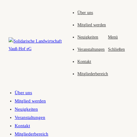
Zum
Über uns
Inhalt
springen
Mitglied werden
Neuigkeiten
Menü
Veranstaltungen
Schließen
Kontakt
Mitgliederbereich
Über uns
Mitglied werden
Neuigkeiten
Veranstaltungen
Kontakt
Mitgliederbereich