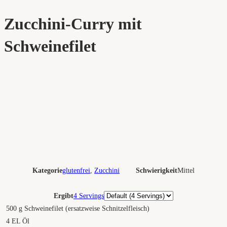
Zucchini-Curry mit
Schweinefilet
Kategorie
glutenfrei
,
Zucchini
Schwierigkeit
Mittel
Portionen
Ergibt
4 Servings
500
g
Schweinefilet (ersatzweise Schnitzelfleisch)
4
EL Öl