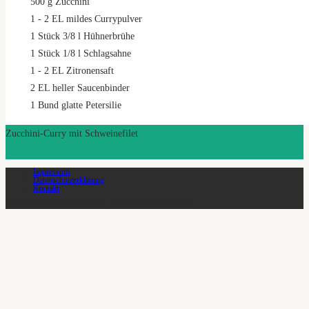
500
g
Zucchini
1
- 2 EL mildes Currypulver
1
Stück 3/8 l Hühnerbrühe
1
Stück 1/8 l Schlagsahne
1
- 2 EL Zitronensaft
2
EL heller Saucenbinder
1
Bund glatte Petersilie
Zucchini-Curry mit Schweinefilet
Zutaten
Zubereitung
Impressum
Datenschutzerklärung
Kontakt
© 2026 SoLawi Vauß-Hof eG - Alle Rechte vorbehalten.