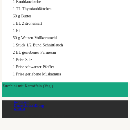
1
Knoblauchzehe
1
TL Thymianblättchen
60
g
Butter
1
EL Zitronensaft
1
Ei
50
g
Weizen-Vollkornmehl
1
Stück 1/2 Bund Schnittlauch
2
EL geriebener Parmesan
1
Prise Salz
1
Prise schwarzer Pfeffer
1
Prise geriebene Muskatnuss
Zucchini mit Kartoffeln (Veg.)
Zutaten
Zubereitung
Impressum
Datenschutzerklärung
Kontakt
© 2026 SoLawi Vauß-Hof eG - Alle Rechte vorbehalten.