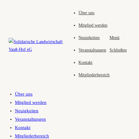
Zum
Über uns
Inhalt
springen
Mitglied werden
Neuigkeiten
Menü
Veranstaltungen
Schließen
Kontakt
Mitgliederbereich
Über uns
Mitglied werden
Neuigkeiten
Veranstaltungen
Kontakt
Mitgliederbereich