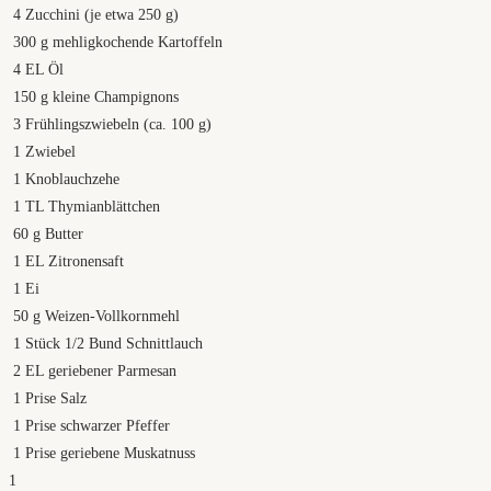
4
Zucchini (je etwa 250 g)
300
g
mehligkochende Kartoffeln
4
EL Öl
150
g
kleine Champignons
3
Frühlingszwiebeln (ca. 100 g)
1
Zwiebel
1
Knoblauchzehe
1
TL Thymianblättchen
60
g
Butter
1
EL Zitronensaft
1
Ei
50
g
Weizen-Vollkornmehl
1
Stück 1/2 Bund Schnittlauch
2
EL geriebener Parmesan
1
Prise Salz
1
Prise schwarzer Pfeffer
1
Prise geriebene Muskatnuss
1