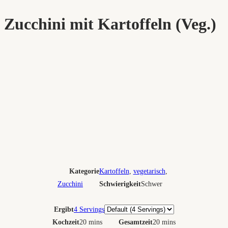
Zucchini mit Kartoffeln (Veg.)
Kategorie
Kartoffeln
,
vegetarisch
,
Zucchini
Schwierigkeit
Schwer
Portionen
Ergibt
4 Servings
Kochzeit
20 mins
Gesamtzeit
20 mins